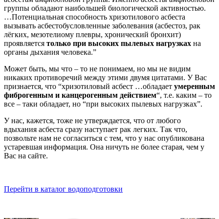
группы обладают наибольшей биологической активностью.
…Потенциальная способность хризотилового асбеста
вызывать асбестобусловленные заболевания (асбестоз, рак
лёгких, мезотелиому плевры, хронический бронхит)
проявляется
только при высоких пылевых нагрузках
на
органы дыхания человека.”
Может быть, мы что – то не понимаем, но мы не видим
никаких противоречий между этими двумя цитатами. У Вас
признается, что “хризотиловый асбест …обладает
умеренным
фиброгенным и канцерогенным действием
“, т.е. каким – то
все – таки обладает, но “при высоких пылевых нагрузках”.
У нас, кажется, тоже не утверждается, что от любого
вдыхания асбеста сразу наступает рак легких. Так что,
позвольте нам не согласиться с тем, что у нас опубликована
устаревшая информация. Она ничуть не более старая, чем у
Вас на сайте.
Перейти в каталог водоподготовки