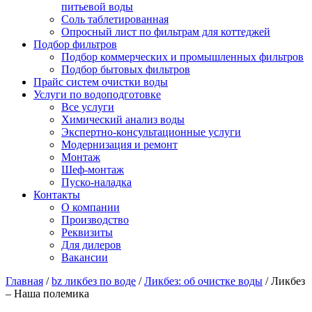
питьевой воды
Соль таблетированная
Опросный лист по фильтрам для коттеджей
Подбор фильтров
Подбор коммерческих и промышленных фильтров
Подбор бытовых фильтров
Прайс систем очистки воды
Услуги по водоподготовке
Все услуги
Химический анализ воды
Экспертно-консультационные услуги
Модернизация и ремонт
Монтаж
Шеф-монтаж
Пуско-наладка
Контакты
О компании
Производство
Реквизиты
Для дилеров
Вакансии
Главная
/
bz ликбез по воде
/
Ликбез: об очистке воды
/
Ликбез
– Наша полемика