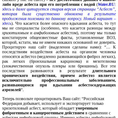
либо вреде асбеста при его потреблении с водой
(
Water.RU
:
здесь и далее цитируется старая версия страницы “Асбест”,
которая была существенно обновлена в результате
продолжения полемики по данному вопросу. Новый вариант –
здесь
). Что касается более опасного вдыхания асбеста, то тут
мы не специалисты (особенно, что касается разницы между
хризотиловым
и
амфиболовым
асбестом), поэтому мы только
констатируем общеизвестные факты, установленные ВОЗ,
которой, кстати, мы не имеем никаких оснований не доверять.
Процитирую наш сайт (выделения сделаны нами): “… К
последствиям воздействия асбеста на организм человека
относятся асбестоз (медленно развивающийся фиброз легких),
рак легких (бронхиальная карцинома) и мезотелиома
(злокачественная опухоль плевры или брюшины). Все эти
последствия развиваются в результате
длительного
хронического воздействия, причем асбестоз является
исключительно профессиональным заболеванием,
развивающимся при вдыхании асбестосодержащих
аэрозолей
“.
Теперь позвольте процитировать Ваш сайт: “Российская
Федерация добывает, использует и экспортирует только
хризотиловый асбест, который обладает
умеренным
фиброгенным и канцерогенным действием
в сравнении с
асбестам амфиболовой группы. Именно асбесты амфиболовой