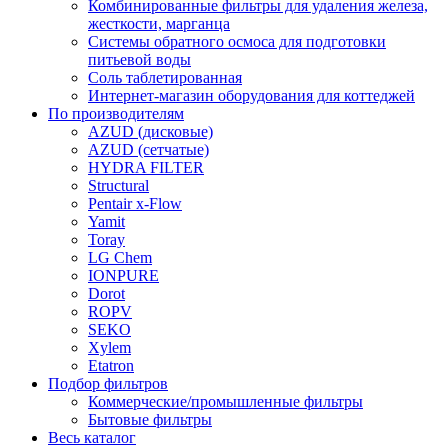
Комбинированные фильтры для удаления железа,
жесткости, марганца
Системы обратного осмоса для подготовки
питьевой воды
Соль таблетированная
Интернет-магазин оборудования для коттеджей
По производителям
AZUD (дисковые)
AZUD (сетчатые)
HYDRA FILTER
Structural
Pentair x-Flow
Yamit
Toray
LG Chem
IONPURE
Dorot
ROPV
SEKO
Xylem
Etatron
Подбор фильтров
Коммерческие/промышленные фильтры
Бытовые фильтры
Весь каталог