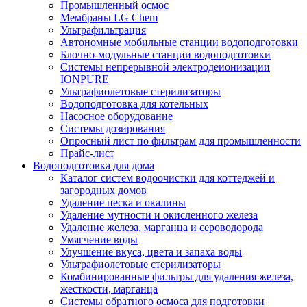
Промышленный осмос
Мембраны LG Chem
Ультрафильтрация
Автономные мобильные станции водоподготовки
Блочно-модульные станции водоподготовки
Системы непрерывной электродеионизации
IONPURE
Ультрафиолетовые стерилизаторы
Водоподготовка для котельных
Насосное оборудование
Системы дозирования
Опросный лист по фильтрам для промышленности
Прайс-лист
Водоподготовка для дома
Каталог систем водоочистки для коттеджей и
загородных домов
Удаление песка и окалины
Удаление мутности и окисленного железа
Удаление железа, марганца и сероводорода
Умягчение воды
Улучшение вкуса, цвета и запаха воды
Ультрафиолетовые стерилизаторы
Комбинированные фильтры для удаления железа,
жесткости, марганца
Системы обратного осмоса для подготовки