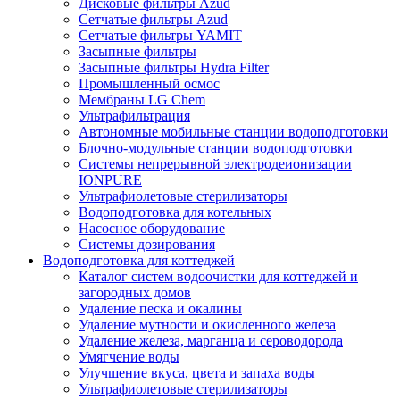
Дисковые фильтры Azud
Сетчатые фильтры Azud
Сетчатые фильтры YAMIT
Засыпные фильтры
Засыпные фильтры Hydra Filter
Промышленный осмос
Мембраны LG Chem
Ультрафильтрация
Автономные мобильные станции водоподготовки
Блочно-модульные станции водоподготовки
Системы непрерывной электродеионизации
IONPURE
Ультрафиолетовые стерилизаторы
Водоподготовка для котельных
Насосное оборудование
Системы дозирования
Водоподготовка для коттеджей
Каталог систем водоочистки для коттеджей и
загородных домов
Удаление песка и окалины
Удаление мутности и окисленного железа
Удаление железа, марганца и сероводорода
Умягчение воды
Улучшение вкуса, цвета и запаха воды
Ультрафиолетовые стерилизаторы