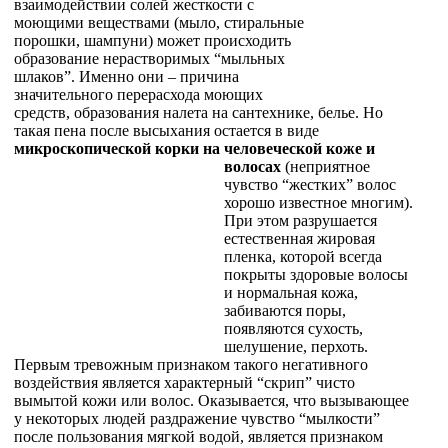
взаимодействии солей жесткости с
моющими веществами (мыло, стиральные
порошки, шампуни) может происходить
образование нерастворимых “мыльных
шлаков”. Именно они – причина
значительного перерасхода моющих
средств, образования налета на сантехнике, белье. Но
такая пена после высыхания остается в виде
микроскопической корки на человеческой коже и
волосах
(неприятное
чувство “жестких” волос
хорошо известное многим).
При этом разрушается
естественная жировая
пленка, которой всегда
покрыты здоровые волосы
и нормальная кожа,
забиваются поры,
появляются сухость,
шелушение, перхоть.
Первым тревожным признаком такого негативного
воздействия является характерный “скрип” чисто
вымытой кожи или волос. Оказывается, что вызывающее
у некоторых людей раздражение чувство “мылкости”
после пользования мягкой водой, является признаком