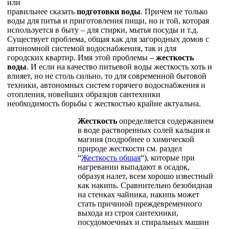
или
правильнее сказать
подготовки воды
. Причем не только
воды для питья и приготовления пищи, но и той, которая
используется в быту – для стирки, мытья посуды и т.д.
Существует проблема, общая как для загородных домов с
автономной системой водоснабжения, так и для
городских квартир. Имя этой проблемы –
жесткость
воды
. И если на качество питьевой воды жесткость хоть и
влияет, но не столь сильно, то для современной бытовой
техники, автономных систем горячего водоснабжения и
отопления, новейших образцов сантехники
необходимость борьбы с жесткостью крайне актуальна.
Жесткость
определяется содержанием
в воде растворенных солей кальция и
магния (подробнее о химической
природе жесткости см. раздел
“
Жесткость общая
“), которые при
нагревании выпадают в осадок,
образуя налет, всем хорошо известный
как накипь. Сравнительно безобидная
на стенках чайника, накипь может
стать причиной преждевременного
выхода из строя сантехники,
посудомоечных и стиральных машин