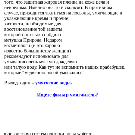
того, что защитная жировая пленка на коже цела и
невредима. Именно она-то и скользит. В противном
случае, приходится тратиться на лосьоны,
умягчающие и
увлажняющие кремы и прочие
хитрости, необходимые для
восстановление той защиты,
которой нас и так снабдила
матушка Природа. Недаром
косметологи (и это хорошо
известно большинству женщин)
рекомендуют использовать для
умывания очень мягкую дождевую
или талую воду. Как тут не вспомнить наших прабабушек,
которые “медвяною росой умывались”.
Выход один –
умягчение воды.
Ищете фильтр умягчитель?
производство систем очистки воды water.ru