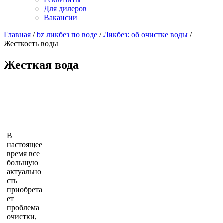
Для дилеров
Вакансии
Главная
/
bz ликбез по воде
/
Ликбез: об очистке воды
/
Жесткость воды
Жесткая вода
В
настоящее
время все
большую
актуально
сть
приобрета
ет
проблема
очистки,