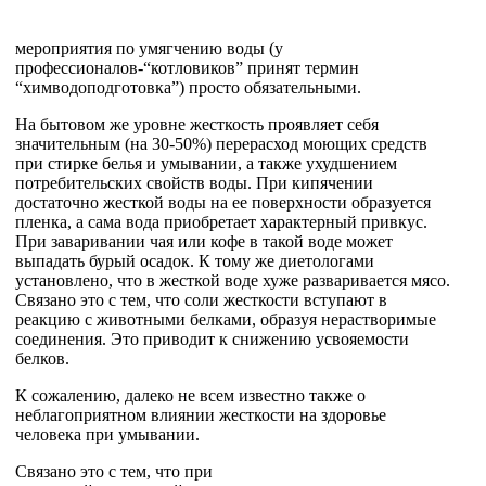
мероприятия по умягчению воды (у
профессионалов-“котловиков” принят термин
“химводоподготовка”) просто обязательными.
На бытовом же уровне жесткость проявляет себя
значительным (на 30-50%) перерасход моющих средств
при стирке белья и умывании, а также ухудшением
потребительских свойств воды. При кипячении
достаточно жесткой воды на ее поверхности образуется
пленка, а сама вода приобретает характерный привкус.
При заваривании чая или кофе в такой воде может
выпадать бурый осадок. К тому же диетологами
установлено, что в жесткой воде хуже разваривается мясо.
Связано это с тем, что соли жесткости вступают в
реакцию с животными белками, образуя нерастворимые
соединения. Это приводит к снижению усвояемости
белков.
К сожалению, далеко не всем известно также о
неблагоприятном влиянии жесткости на здоровье
человека при умывании.
Связано это с тем, что при