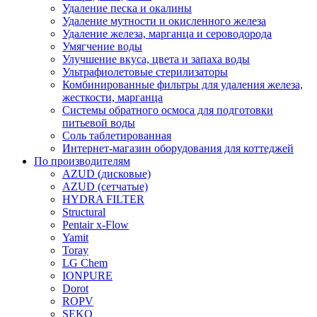
Удаление песка и окалины
Удаление мутности и окисленного железа
Удаление железа, марганца и сероводорода
Умягчение воды
Улучшение вкуса, цвета и запаха воды
Ультрафиолетовые стерилизаторы
Комбинированные фильтры для удаления железа,
жесткости, марганца
Системы обратного осмоса для подготовки
питьевой воды
Соль таблетированная
Интернет-магазин оборудования для коттеджей
По производителям
AZUD (дисковые)
AZUD (сетчатые)
HYDRA FILTER
Structural
Pentair x-Flow
Yamit
Toray
LG Chem
IONPURE
Dorot
ROPV
SEKO