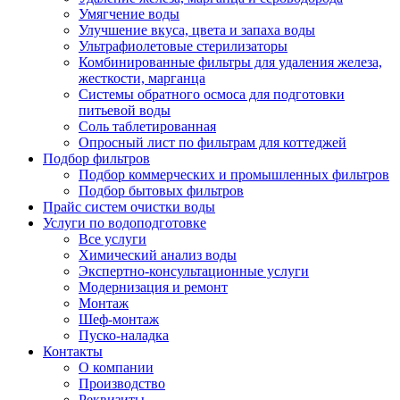
Умягчение воды
Улучшение вкуса, цвета и запаха воды
Ультрафиолетовые стерилизаторы
Комбинированные фильтры для удаления железа,
жесткости, марганца
Системы обратного осмоса для подготовки
питьевой воды
Соль таблетированная
Опросный лист по фильтрам для коттеджей
Подбор фильтров
Подбор коммерческих и промышленных фильтров
Подбор бытовых фильтров
Прайс систем очистки воды
Услуги по водоподготовке
Все услуги
Химический анализ воды
Экспертно-консультационные услуги
Модернизация и ремонт
Монтаж
Шеф-монтаж
Пуско-наладка
Контакты
О компании
Производство
Реквизиты