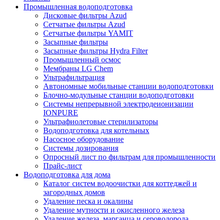
Промышленная водоподготовка
Дисковые фильтры Azud
Сетчатые фильтры Azud
Сетчатые фильтры YAMIT
Засыпные фильтры
Засыпные фильтры Hydra Filter
Промышленный осмос
Мембраны LG Chem
Ультрафильтрация
Автономные мобильные станции водоподготовки
Блочно-модульные станции водоподготовки
Системы непрерывной электродеионизации
IONPURE
Ультрафиолетовые стерилизаторы
Водоподготовка для котельных
Насосное оборудование
Системы дозирования
Опросный лист по фильтрам для промышленности
Прайс-лист
Водоподготовка для дома
Каталог систем водоочистки для коттеджей и
загородных домов
Удаление песка и окалины
Удаление мутности и окисленного железа
Удаление железа, марганца и сероводорода