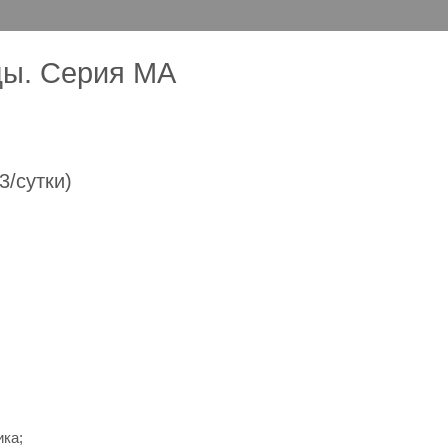
ды. Серия MA
/сутки)
ика;