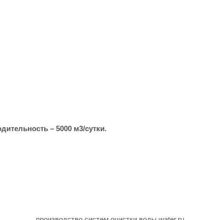
дительность – 5000 м3/сутки.
производство систем очистки воды water.ru