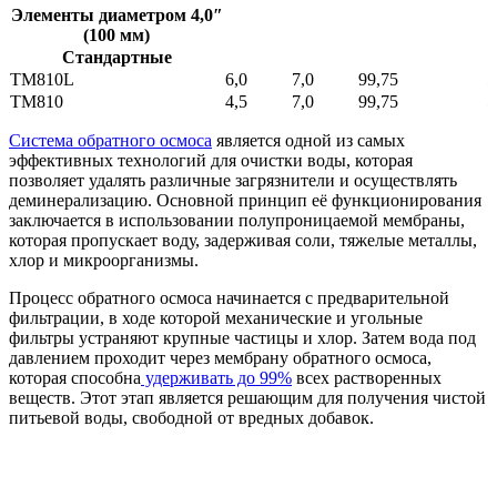
Элементы диаметром 4,0″
(100 мм)
Стандартные
TM810L
6,0
7,0
99,75
5
TM810
4,5
7,0
99,75
5
Система обратного осмоса
является одной из самых
эффективных технологий для очистки воды, которая
позволяет удалять различные загрязнители и осуществлять
деминерализацию. Основной принцип её функционирования
заключается в использовании полупроницаемой мембраны,
которая пропускает воду, задерживая соли, тяжелые металлы,
хлор и микроорганизмы.
Процесс обратного осмоса начинается с предварительной
фильтрации, в ходе которой механические и угольные
фильтры устраняют крупные частицы и хлор. Затем вода под
давлением проходит через мембрану обратного осмоса,
которая способна
удерживать до 99%
всех растворенных
веществ. Этот этап является решающим для получения чистой
питьевой воды, свободной от вредных добавок.