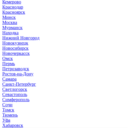
Кемерово
Краснодар
Красноярск
Минск
Москва
Мурманск
Находка
Нижний Новгород
Новокузнецк
Новосибирск
Новочеркасск
Омск
Пермь
Петрозаводск
Ростов-на-Дону
Самара
Санкт-Петербург
Светлогорск
Севастополь
Симферополь
Сочи
Томск
Тюмень
Уфа
Хабаровск