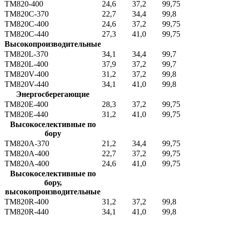
TM820-400
24,6
37,2
99,75
5
TM820С-370
22,7
34,4
99,8
5
TM820С-400
24,6
37,2
99,75
5
TM820С-440
27,3
41,0
99,75
5
Высокопроизводительные
TM820L-370
34,1
34,4
99,7
5
TM820L-400
37,9
37,2
99,7
5
TM820V-400
31,2
37,2
99,8
5
TM820V-440
34,1
41,0
99,8
5
Энергосберегающие
TM820E-400
28,3
37,2
99,75
5
TM820E-440
31,2
41,0
99,75
5
Высокоселективные по
бору
TM820A-370
21,2
34,4
99,75
5
TM820A-400
22,7
37,2
99,75
5
TM820A-400
24,6
41,0
99,75
5
Высокоселективные по
бору,
высокопроизводительные
TM820R-400
31,2
37,2
99,8
5
TM820R-440
34,1
41,0
99,8
5