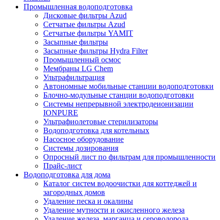
Промышленная водоподготовка
Дисковые фильтры Azud
Сетчатые фильтры Azud
Сетчатые фильтры YAMIT
Засыпные фильтры
Засыпные фильтры Hydra Filter
Промышленный осмос
Мембраны LG Chem
Ультрафильтрация
Автономные мобильные станции водоподготовки
Блочно-модульные станции водоподготовки
Системы непрерывной электродеионизации
IONPURE
Ультрафиолетовые стерилизаторы
Водоподготовка для котельных
Насосное оборудование
Системы дозирования
Опросный лист по фильтрам для промышленности
Прайс-лист
Водоподготовка для дома
Каталог систем водоочистки для коттеджей и
загородных домов
Удаление песка и окалины
Удаление мутности и окисленного железа
Удаление железа, марганца и сероводорода