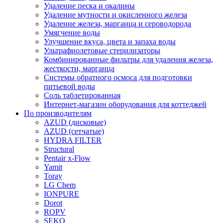
Удаление песка и окалины
Удаление мутности и окисленного железа
Удаление железа, марганца и сероводорода
Умягчение воды
Улучшение вкуса, цвета и запаха воды
Ультрафиолетовые стерилизаторы
Комбинированные фильтры для удаления железа,
жесткости, марганца
Системы обратного осмоса для подготовки
питьевой воды
Соль таблетированная
Интернет-магазин оборудования для коттеджей
По производителям
AZUD (дисковые)
AZUD (сетчатые)
HYDRA FILTER
Structural
Pentair x-Flow
Yamit
Toray
LG Chem
IONPURE
Dorot
ROPV
SEKO