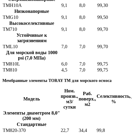
TMH10A
9,1
8,0
99,30
0
Низконапорные
TMG10
9,1
8,0
99,50
0
Высокоселективные
TM710
9,1
8,0
99,70
1
Устойчивые к
загрязнениям
TML10
7,0
7,0
99,70
1
Для морской воды 1000
psi (7,0 МПа)
TM810L
6,0
7,0
99,75
5
TM810
4,5
7,0
99,75
5
Мембранные элементы TORAY TM для морского осмоса
Ном.
Раб.
произв.,
Селективность,
Д
Модель
поверх.,
м3/
%
м2
сутки
Элементы диаметром 8,0″
(200 мм)
Стандартные
TM820-370
22,7
34,4
99,8
5