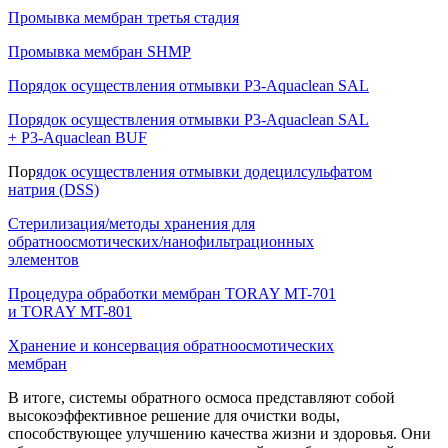
Промывка мембран третья стадия
Промывка мембран SHMP
Порядок осуществления отмывки P3-Aquaclean SAL
Порядок осуществления отмывки P3-Aquaclean SAL
+ P3-Aquaclean BUF
Пор
ядок осуществления отмывки додецилсульфатом
натрия (DSS)
Стерилизация/методы хранения для
обратноосмотических/нанофильтрационных
элементов
Процедура обработки мембран TORAY MT-701
и TORAY MT-801
Хранение и консервация обратноосмотических
мембран
В итоге, системы обратного осмоса представляют собой
высокоэффективное решение для очистки воды,
способствующее улучшению качества жизни и здоровья. Они