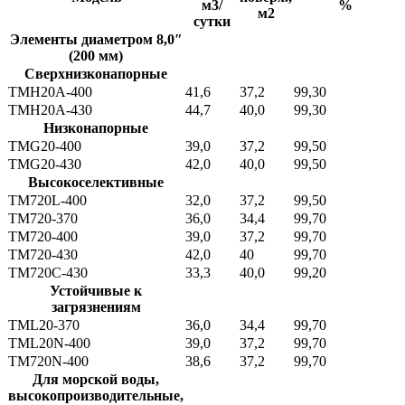
м3/
%
м2
сутки
Элементы диаметром 8,0″
(200 мм)
Сверхнизконапорные
TMH20A-400
41,6
37,2
99,30
0
TMH20A-430
44,7
40,0
99,30
0
Низконапорные
TMG20-400
39,0
37,2
99,50
0
TMG20-430
42,0
40,0
99,50
0
Высокоселективные
TM720L-400
32,0
37,2
99,50
1
TM720-370
36,0
34,4
99,70
1
TM720-400
39,0
37,2
99,70
1
TM720-430
42,0
40
99,70
1
TM720C-430
33,3
40,0
99,20
1
Устойчивые к
загрязнениям
TML20-370
36,0
34,4
99,70
1
TML20N-400
39,0
37,2
99,70
1
TM720N-400
38,6
37,2
99,70
1
Для морской воды,
высокопроизводительные,