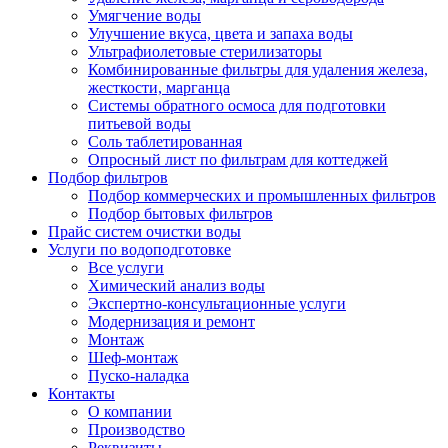
Умягчение воды
Улучшение вкуса, цвета и запаха воды
Ультрафиолетовые стерилизаторы
Комбинированные фильтры для удаления железа,
жесткости, марганца
Системы обратного осмоса для подготовки
питьевой воды
Соль таблетированная
Опросный лист по фильтрам для коттеджей
Подбор фильтров
Подбор коммерческих и промышленных фильтров
Подбор бытовых фильтров
Прайс систем очистки воды
Услуги по водоподготовке
Все услуги
Химический анализ воды
Экспертно-консультационные услуги
Модернизация и ремонт
Монтаж
Шеф-монтаж
Пуско-наладка
Контакты
О компании
Производство
Реквизиты