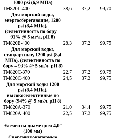
1000 psi (6,9 МПа)
TM820L-400
38,6
37,2
99,70
5
Для морской воды,
энергосберегающие, 1200
psi (8,4 МПа),
(селективность по бору –
91% @ 5 мг/л, pH 8)
TM820E-400
28,3
37,2
99,75
5
Для морской воды,
стандартные, 1200 psi (8,4
МПа), (селективность по
бору – 93% @ 5 мг/л, pH 8)
TM820С-370
22,7
37,2
99,75
5
TM820С-400
24,5
37,2
99,75
5
Для морской воды 1200
psi (8,4 МПа),
высокоселективные по
бору (94% @ 5 мг/л, pH 8)
TM820A-370
21,0
34,4
99,75
5
TM820A-400
22,5
37,2
99,75
5
Элементы диаметром 4,0″
(100 мм)
Сверхнизконапорные